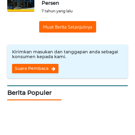
Persen
Informasi
7 tahun yang lalu
INDEKS
Muat Berita Selanjutnya
BERITA
KONTAK
KAMI
Kirimkan masukan dan tanggapan anda sebagai
konsumen kepada kami.
INFO
Suara Pembaca
IKLAN
TENTANG
Berita Populer
KAMI
PEDOMAN
MEDIA
SIBER