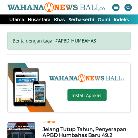
Utama
Nusantara
Khas
Serba-serbi
Opini
Indeks
WAHANA
Tutup
TV
Berita dengan tagar
#APBD-HUMBAHAS
UTAMA
NUSANTARA
KHAS
Install Aplikasi
SERBA-
SERBI
Utama
Jelang Tutup Tahun, Penyerapan
OPINI
APBD Humbahas Baru 49.2