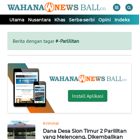
Utama
Nusantara
Khas
Serba-serbi
Opini
Indeks
WAHANA
Tutup
TV
Berita dengan tagar
#-Parlilitan
UTAMA
NUSANTARA
KHAS
Install Aplikasi
SERBA-
SERBI
Kriminal
Dana Desa Sion Timur 2 Parlilitan
OPINI
yang Melenceng, Dikembalikan