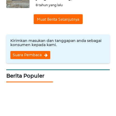
8 tahun yang lalu
Informasi
Muat Berita Selanjutnya
INDEKS
BERITA
KONTAK
Kirimkan masukan dan tanggapan anda sebagai
KAMI
konsumen kepada kami.
Suara Pembaca
INFO
IKLAN
Berita Populer
TENTANG
KAMI
PEDOMAN
MEDIA
SIBER