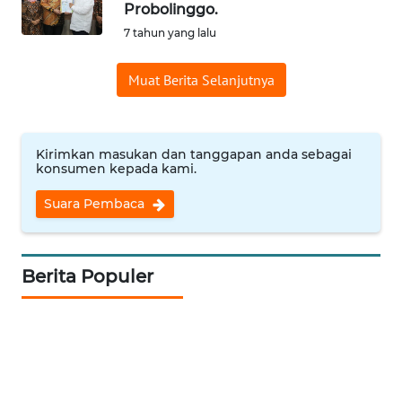
Probolinggo.
Informasi
7 tahun yang lalu
INDEKS
Muat Berita Selanjutnya
BERITA
KONTAK
KAMI
Kirimkan masukan dan tanggapan anda sebagai
konsumen kepada kami.
INFO
Suara Pembaca
IKLAN
TENTANG
Berita Populer
KAMI
PEDOMAN
MEDIA
SIBER