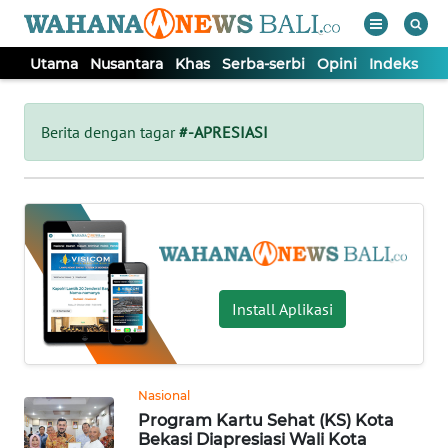
Utama
Nusantara
Khas
Serba-serbi
Opini
Indeks
WAHANA
Tutup
TV
Berita dengan tagar
#-APRESIASI
UTAMA
NUSANTARA
KHAS
Install Aplikasi
SERBA-
SERBI
Nasional
Program Kartu Sehat (KS) Kota
OPINI
Bekasi Diapresiasi Wali Kota