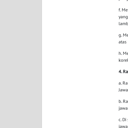
WN
f. M
SERAMBI
yang
lamb
WN
JAMBI
g. M
atas
WN
h. M
SULTRA
kore
WN
4. R
NTB
a. R
Jawa
WN
SULTENG
b. R
jawa
WN
SULBAR
c. D
jawa