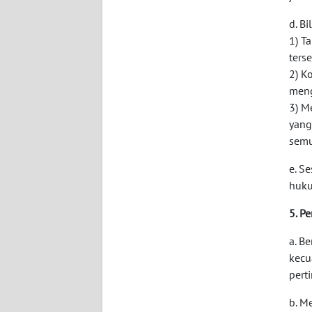
WN
d. B
BABEL
1) T
ters
WN
2) K
SUMBAR
meng
3) M
WN
yang
SUMSEL
semu
e. S
WN
BENGKULU
huku
5. P
WN
LAMPUNG
a. B
kecu
WN
pert
JATENG
b. M