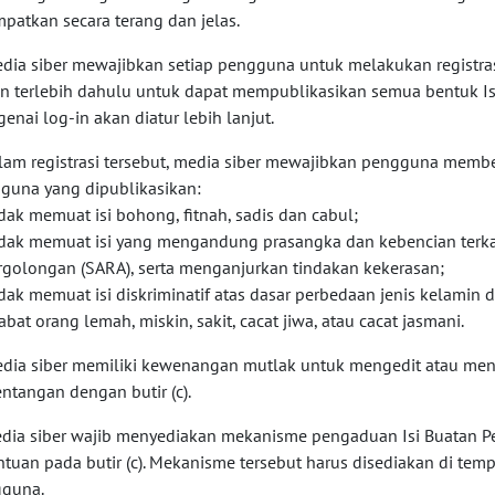
mpatkan secara terang dan jelas.
edia siber mewajibkan setiap pengguna untuk melakukan registr
in terlebih dahulu untuk dapat mempublikasikan semua bentuk I
enai log-in akan diatur lebih lanjut.
alam registrasi tersebut, media siber mewajibkan pengguna member
guna yang dipublikasikan:
idak memuat isi bohong, fitnah, sadis dan cabul;
idak memuat isi yang mengandung prasangka dan kebencian terkai
rgolongan (SARA), serta menganjurkan tindakan kekerasan;
idak memuat isi diskriminatif atas dasar perbedaan jenis kelamin
abat orang lemah, miskin, sakit, cacat jiwa, atau cacat jasmani.
edia siber memiliki kewenangan mutlak untuk mengedit atau me
entangan dengan butir (c).
edia siber wajib menyediakan mekanisme pengaduan Isi Buatan P
ntuan pada butir (c). Mekanisme tersebut harus disediakan di te
guna.