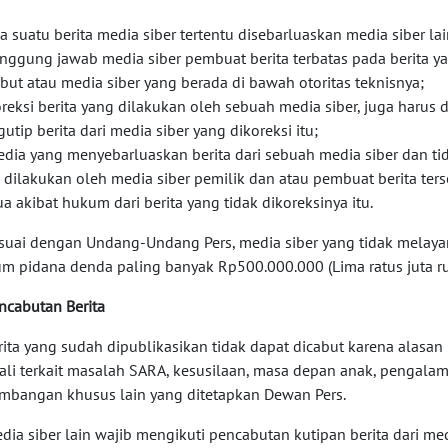
ila suatu berita media siber tertentu disebarluaskan media siber la
anggung jawab media siber pembuat berita terbatas pada berita ya
ebut atau media siber yang berada di bawah otoritas teknisnya;
oreksi berita yang dilakukan oleh sebuah media siber, juga harus 
utip berita dari media siber yang dikoreksi itu;
edia yang menyebarluaskan berita dari sebuah media siber dan tid
 dilakukan oleh media siber pemilik dan atau pembuat berita ter
a akibat hukum dari berita yang tidak dikoreksinya itu.
esuai dengan Undang-Undang Pers, media siber yang tidak melayan
m pidana denda paling banyak Rp500.000.000 (Lima ratus juta ru
encabutan Berita
erita yang sudah dipublikasikan tidak dapat dicabut karena alasan 
ali terkait masalah SARA, kesusilaan, masa depan anak, pengala
imbangan khusus lain yang ditetapkan Dewan Pers.
edia siber lain wajib mengikuti pencabutan kutipan berita dari med