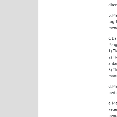
WN
dite
BANTEN
b. M
log-
WN
NTT
meng
c. D
WN
Peng
KEPRI
1) T
2) T
WN
anta
PAPUA
3) T
mart
WN
PAPUA
d. M
BARAT
bert
e. M
WN
kete
RIAU
peng