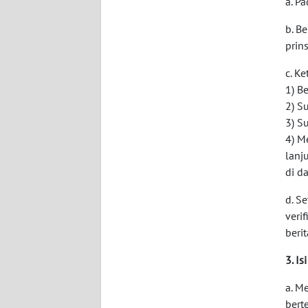
a. Pa
KARIR
b. B
prin
DISCLAIMER
c. K
1) B
Wahana
2) S
News
3) S
Regional
4) M
lanj
WN
di d
SUMUT
d. S
WN
veri
JAKARTA
berit
3. I
WN
JABAR
a. M
bert