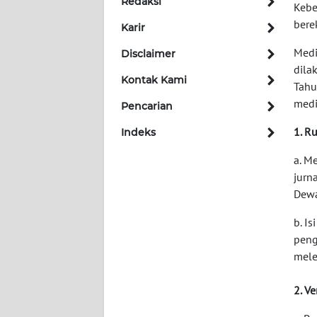
Redaksi
Kebe
bere
Karir
INDEKS
BERITA
Medi
Disclaimer
dila
Kontak Kami
KONTAK
Tahu
KAMI
medi
Pencarian
1. R
Indeks
INFO
IKLAN
a. M
jurn
TENTANG
Dewa
KAMI
b. I
peng
PEDOMAN
MEDIA
mele
SIBER
2. V
REDAKSI