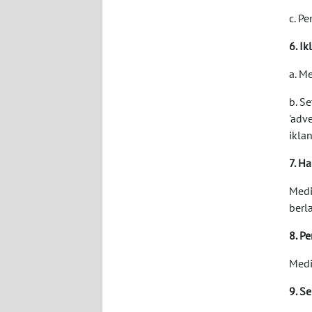
WN
c. P
NUSANTARA
6. Ik
WN
a. M
JOGJA
b. S
WN
'adve
JATIM
iklan
7. Ha
WN
BALI
Medi
berl
WN
KALBAR
8. P
Medi
WN
KALTENG
9. S