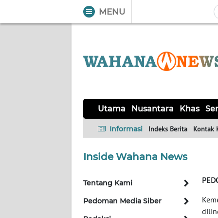
MENU
WAHANA
Tutup
TV
UTAMA
NUSANTARA
Utama
Nusantara
Khas
Ser
KHAS
Informasi
Indeks Berita
Kontak 
SERBA-
Inside Wahana News
SERBI
PED
Tentang Kami
OPINI
Keme
Pedoman Media Siber
dili
Informasi