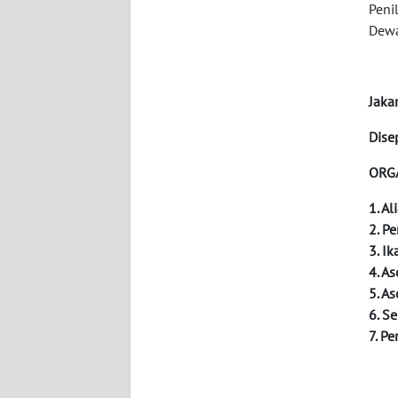
Peni
WN
Dewa
KALTARA
WN
KALSEL
Jaka
Dise
WN
KALTIM
ORG
1. A
WN
SULSEL
2. P
3. Ik
4. A
WN
5. A
GORONTALO
6. S
7. P
WN
SULUT