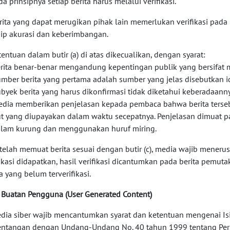
da prinsipnya setiap berita harus melalui verifikasi.
erita yang dapat merugikan pihak lain memerlukan verifikasi pad
sip akurasi dan keberimbangan.
etentuan dalam butir (a) di atas dikecualikan, dengan syarat:
erita benar-benar mengandung kepentingan publik yang bersifat
umber berita yang pertama adalah sumber yang jelas disebutkan i
ubyek berita yang harus dikonfirmasi tidak diketahui keberadaann
edia memberikan penjelasan kepada pembaca bahwa berita terseb
ut yang diupayakan dalam waktu secepatnya. Penjelasan dimuat pa
alam kurung dan menggunakan huruf miring.
etelah memuat berita sesuai dengan butir (c), media wajib menerus
fikasi didapatkan, hasil verifikasi dicantumkan pada berita pemut
a yang belum terverifikasi.
si Buatan Pengguna (User Generated Content)
edia siber wajib mencantumkan syarat dan ketentuan mengenai Is
entangan dengan Undang-Undang No. 40 tahun 1999 tentang Pers d