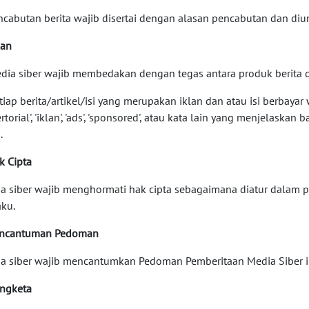
encabutan berita wajib disertai dengan alasan pencabutan dan d
lan
edia siber wajib membedakan dengan tegas antara produk berita d
etiap berita/artikel/isi yang merupakan iklan dan atau isi berba
rtorial', 'iklan', 'ads', 'sponsored', atau kata lain yang menjelaskan
.
k Cipta
a siber wajib menghormati hak cipta sebagaimana diatur dalam
aku.
encantuman Pedoman
a siber wajib mencantumkan Pedoman Pemberitaan Media Siber ini
engketa