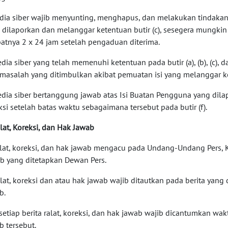
edia siber wajib menyunting, menghapus, dan melakukan tindakan 
 dilaporkan dan melanggar ketentuan butir (c), sesegera mungkin
atnya 2 x 24 jam setelah pengaduan diterima.
edia siber yang telah memenuhi ketentuan pada butir (a), (b), (c), 
 masalah yang ditimbulkan akibat pemuatan isi yang melanggar ket
edia siber bertanggung jawab atas Isi Buatan Pengguna yang dila
ksi setelah batas waktu sebagaimana tersebut pada butir (f).
alat, Koreksi, dan Hak Jawab
alat, koreksi, dan hak jawab mengacu pada Undang-Undang Pers, K
b yang ditetapkan Dewan Pers.
alat, koreksi dan atau hak jawab wajib ditautkan pada berita yang d
b.
i setiap berita ralat, koreksi, dan hak jawab wajib dicantumkan wa
b tersebut.