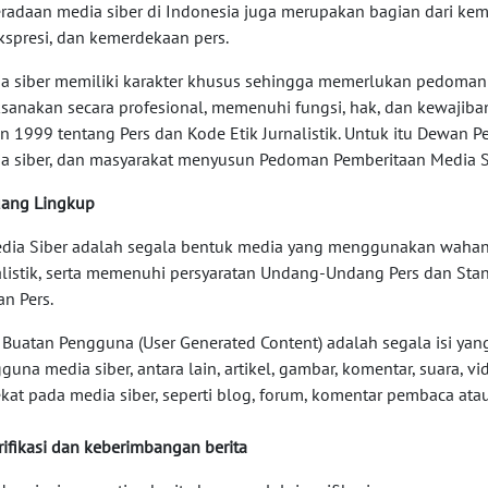
radaan media siber di Indonesia juga merupakan bagian dari k
kspresi, dan kemerdekaan pers.
a siber memiliki karakter khusus sehingga memerlukan pedoman
ksanakan secara profesional, memenuhi fungsi, hak, dan kewaj
n 1999 tentang Pers dan Kode Etik Jurnalistik. Untuk itu Dewan P
a siber, dan masyarakat menyusun Pedoman Pemberitaan Media Si
uang Lingkup
edia Siber adalah segala bentuk media yang menggunakan wahan
alistik, serta memenuhi persyaratan Undang-Undang Pers dan Sta
n Pers.
si Buatan Pengguna (User Generated Content) adalah segala isi yan
guna media siber, antara lain, artikel, gambar, komentar, suara,
kat pada media siber, seperti blog, forum, komentar pembaca atau
erifikasi dan keberimbangan berita