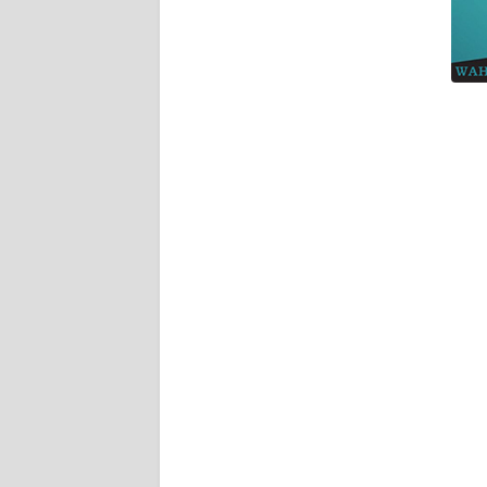
WN
BANTEN
WN
NTT
WN
KEPRI
WN
PAPUA
WN
PAPUA
BARAT
WN
RIAU