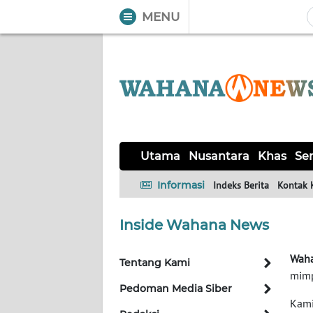
MENU
WAHANA
Tutup
TV
UTAMA
NUSANTARA
Utama
Nusantara
Khas
Ser
KHAS
Informasi
Indeks Berita
Kontak 
SERBA-
Inside Wahana News
SERBI
Waha
Tentang Kami
OPINI
mimp
Pedoman Media Siber
Kami
Informasi