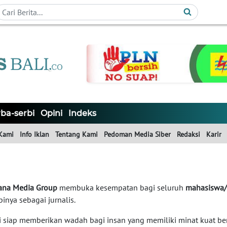
ba-serbi
Opini
Indeks
Kami
Info Iklan
Tentang Kami
Pedoman Media Siber
Redaksi
Karir
na Media Group
membuka kesempatan bagi seluruh
mahasiswa/
inya sebagai jurnalis.
 siap memberikan wadah bagi insan yang memiliki minat kuat berka