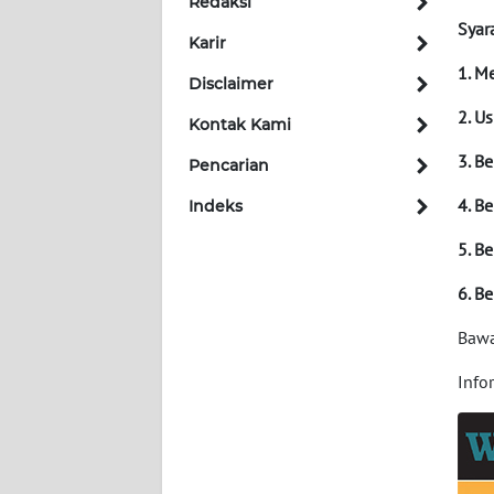
Redaksi
Syara
Karir
INDEKS
BERITA
1. Me
Disclaimer
2. U
Kontak Kami
KONTAK
KAMI
3. B
Pencarian
4. B
Indeks
INFO
IKLAN
5. B
TENTANG
6. B
KAMI
Bawa
PEDOMAN
Info
MEDIA
SIBER
REDAKSI