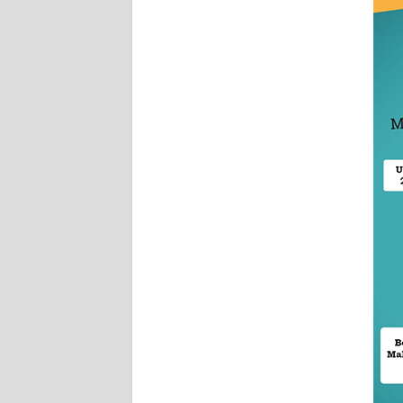
KARIR
DISCLAIMER
Wahana
News
Regional
WN
SUMUT
WN
JAKARTA
WN
JABAR